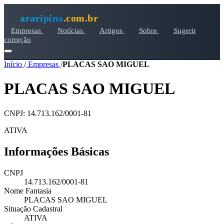
araripina
.com.br
Empresas
Notícias
Artigos
Sobre
Sugerir
correção
Início
/
Empresas
/
PLACAS SAO MIGUEL
PLACAS SAO MIGUEL
CNPJ: 14.713.162/0001-81
ATIVA
Informações Básicas
CNPJ
14.713.162/0001-81
Nome Fantasia
PLACAS SAO MIGUEL
Situação Cadastral
ATIVA