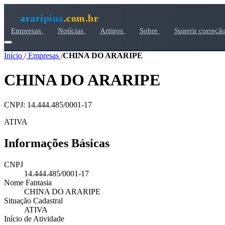
araripina
.com.br
Empresas
Notícias
Artigos
Sobre
Sugerir correçã
Início
/
Empresas
/
CHINA DO ARARIPE
CHINA DO ARARIPE
CNPJ: 14.444.485/0001-17
ATIVA
Informações Básicas
CNPJ
14.444.485/0001-17
Nome Fantasia
CHINA DO ARARIPE
Situação Cadastral
ATIVA
Início de Atividade