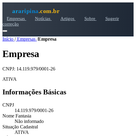
araripina
.com.br
Empresas
Notícias
Artigos
Sobre
Sugerir
correção
Início
/
Empresas
/
Empresa
Empresa
CNPJ: 14.119.979/0001-26
ATIVA
Informações Básicas
CNPJ
14.119.979/0001-26
Nome Fantasia
Não informado
Situação Cadastral
ATIVA