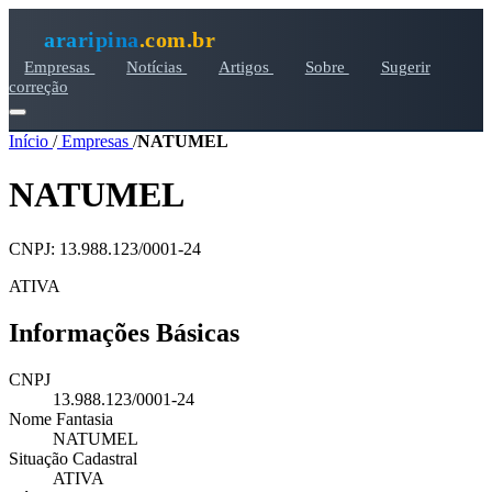
araripina
.com.br
Empresas
Notícias
Artigos
Sobre
Sugerir
correção
Início
/
Empresas
/
NATUMEL
NATUMEL
CNPJ: 13.988.123/0001-24
ATIVA
Informações Básicas
CNPJ
13.988.123/0001-24
Nome Fantasia
NATUMEL
Situação Cadastral
ATIVA