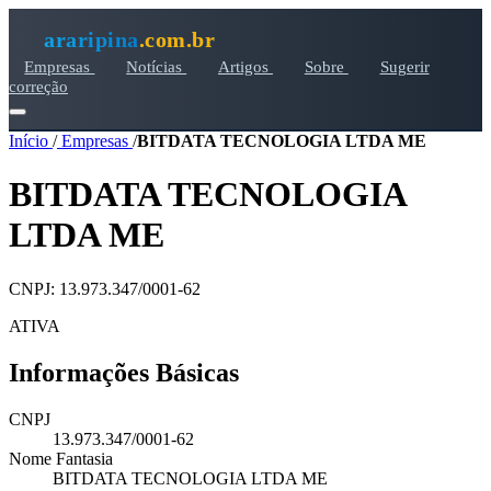
araripina
.com.br
Empresas
Notícias
Artigos
Sobre
Sugerir
correção
Início
/
Empresas
/
BITDATA TECNOLOGIA LTDA ME
BITDATA TECNOLOGIA
LTDA ME
CNPJ: 13.973.347/0001-62
ATIVA
Informações Básicas
CNPJ
13.973.347/0001-62
Nome Fantasia
BITDATA TECNOLOGIA LTDA ME