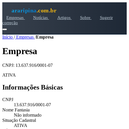
araripina
.com.br
Empresas
Notícias
Artigos
Sobre
Sugerir
correção
Início
/
Empresas
/
Empresa
Empresa
CNPJ: 13.637.916/0001-07
ATIVA
Informações Básicas
CNPJ
13.637.916/0001-07
Nome Fantasia
Não informado
Situação Cadastral
ATIVA