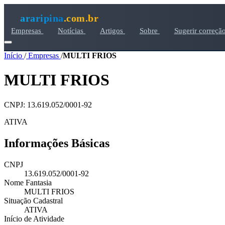
araripina
.com.br
Empresas
Notícias
Artigos
Sobre
Sugerir correçã
Início
/
Empresas
/
MULTI FRIOS
MULTI FRIOS
CNPJ: 13.619.052/0001-92
ATIVA
Informações Básicas
CNPJ
13.619.052/0001-92
Nome Fantasia
MULTI FRIOS
Situação Cadastral
ATIVA
Início de Atividade