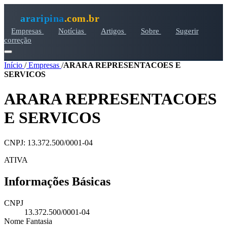
araripina
.com.br
Empresas
Notícias
Artigos
Sobre
Sugerir
correção
Início
/
Empresas
/
ARARA REPRESENTACOES E
SERVICOS
ARARA REPRESENTACOES
E SERVICOS
CNPJ: 13.372.500/0001-04
ATIVA
Informações Básicas
CNPJ
13.372.500/0001-04
Nome Fantasia