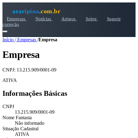
araripina
.com.br
Empresas
Notícias
Artigos
Sobre
Sugerir
correção
Início
/
Empresas
/
Empresa
Empresa
CNPJ: 13.215.909/0001-09
ATIVA
Informações Básicas
CNPJ
13.215.909/0001-09
Nome Fantasia
Não informado
Situação Cadastral
ATIVA