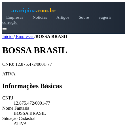
araripina
.com.br
Empresas
Notícias
Artigos
Sobre
Sugerir
correção
Início
/
Empresas
/
BOSSA BRASIL
BOSSA BRASIL
CNPJ: 12.875.472/0001-77
ATIVA
Informações Básicas
CNPJ
12.875.472/0001-77
Nome Fantasia
BOSSA BRASIL
Situação Cadastral
ATIVA