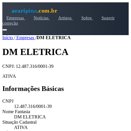
araripina
.com.br
Empresas
Notícias
Artigos
Sobre
Sugerir
correção
Início
/
Empresas
/
DM ELETRICA
DM ELETRICA
CNPJ: 12.487.316/0001-39
ATIVA
Informações Básicas
CNPJ
12.487.316/0001-39
Nome Fantasia
DM ELETRICA
Situação Cadastral
ATIVA