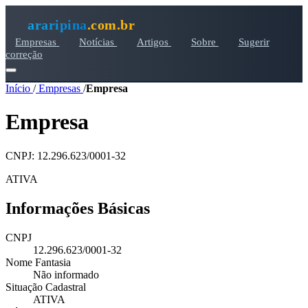
araripina
.com.br
Empresas
Notícias
Artigos
Sobre
Sugerir
correção
Início
/
Empresas
/
Empresa
Empresa
CNPJ: 12.296.623/0001-32
ATIVA
Informações Básicas
CNPJ
12.296.623/0001-32
Nome Fantasia
Não informado
Situação Cadastral
ATIVA