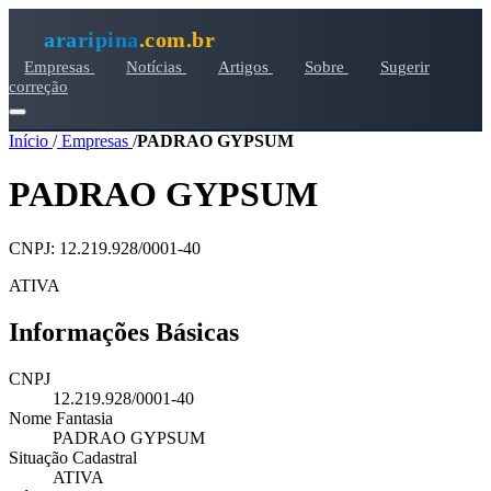
araripina
.com.br
Empresas
Notícias
Artigos
Sobre
Sugerir
correção
Início
/
Empresas
/
PADRAO GYPSUM
PADRAO GYPSUM
CNPJ: 12.219.928/0001-40
ATIVA
Informações Básicas
CNPJ
12.219.928/0001-40
Nome Fantasia
PADRAO GYPSUM
Situação Cadastral
ATIVA