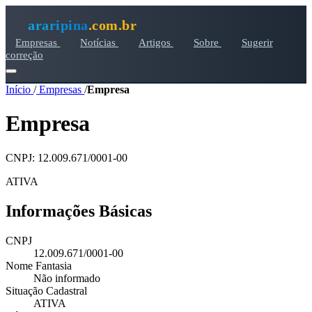
araripina
.com.br
Empresas
Notícias
Artigos
Sobre
Sugerir
correção
Início
/
Empresas
/
Empresa
Empresa
CNPJ: 12.009.671/0001-00
ATIVA
Informações Básicas
CNPJ
12.009.671/0001-00
Nome Fantasia
Não informado
Situação Cadastral
ATIVA