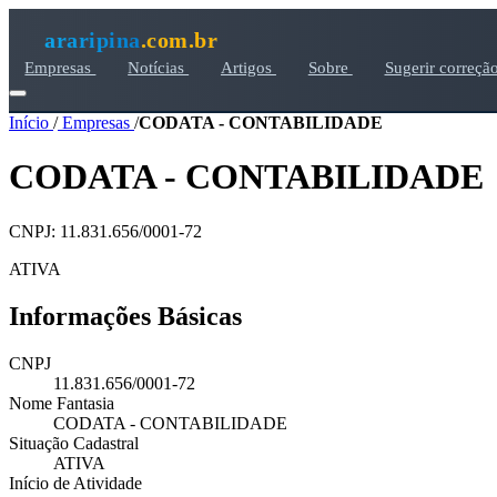
araripina
.com.br
Empresas
Notícias
Artigos
Sobre
Sugerir correçã
Início
/
Empresas
/
CODATA - CONTABILIDADE
CODATA - CONTABILIDADE
CNPJ: 11.831.656/0001-72
ATIVA
Informações Básicas
CNPJ
11.831.656/0001-72
Nome Fantasia
CODATA - CONTABILIDADE
Situação Cadastral
ATIVA
Início de Atividade