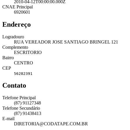
2010-04-12T00:00:00.000Z
CNAE Principal
6920601
Endereço
Logradouro
RUA VEREADOR JOSE SANTIAGO BRINGEL 121
Complemento
ESCRITORIO
Bairro
CENTRO
CEP
56282391
Contato
Telefone Principal
(87) 91127348
Telefone Secundário
(87) 91438413
E-mail
DIRETORIA@CODATAPE.COM.BR