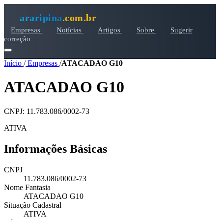
araripina
.com.br
Empresas
Notícias
Artigos
Sobre
Sugerir
correção
Início
/
Empresas
/
ATACADAO G10
ATACADAO G10
CNPJ: 11.783.086/0002-73
ATIVA
Informações Básicas
CNPJ
11.783.086/0002-73
Nome Fantasia
ATACADAO G10
Situação Cadastral
ATIVA