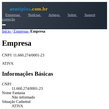
araripina
.com.br
Empresas
Notícias
Artigos
Sobre
Sugerir
correção
Início
/
Empresas
/
Empresa
Empresa
CNPJ: 11.660.274/0001-23
ATIVA
Informações Básicas
CNPJ
11.660.274/0001-23
Nome Fantasia
Não informado
Situação Cadastral
ATIVA