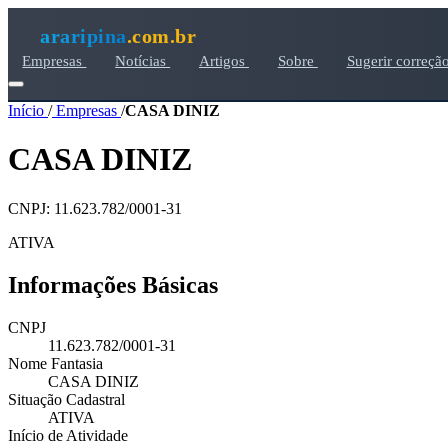
araripina
.com.br
Empresas
Notícias
Artigos
Sobre
Sugerir correçã
Início
/
Empresas
/
CASA DINIZ
CASA DINIZ
CNPJ: 11.623.782/0001-31
ATIVA
Informações Básicas
CNPJ
11.623.782/0001-31
Nome Fantasia
CASA DINIZ
Situação Cadastral
ATIVA
Início de Atividade