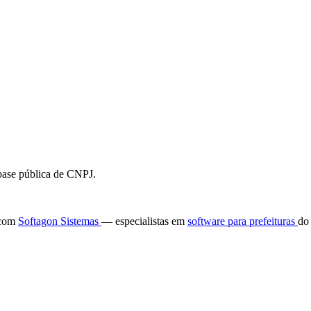
 base pública de CNPJ.
e com
Softagon Sistemas
— especialistas em
software para prefeituras
do 