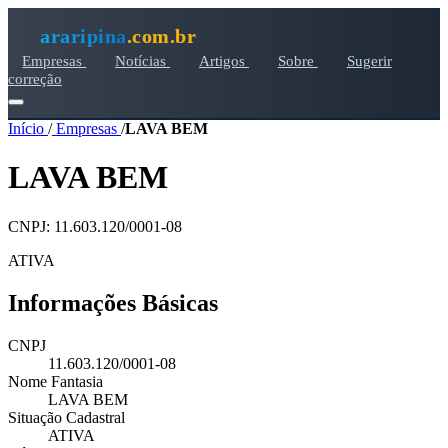
araripina
.com.br
Empresas
Notícias
Artigos
Sobre
Sugerir
correção
Início
/
Empresas
/
LAVA BEM
LAVA BEM
CNPJ: 11.603.120/0001-08
ATIVA
Informações Básicas
CNPJ
11.603.120/0001-08
Nome Fantasia
LAVA BEM
Situação Cadastral
ATIVA