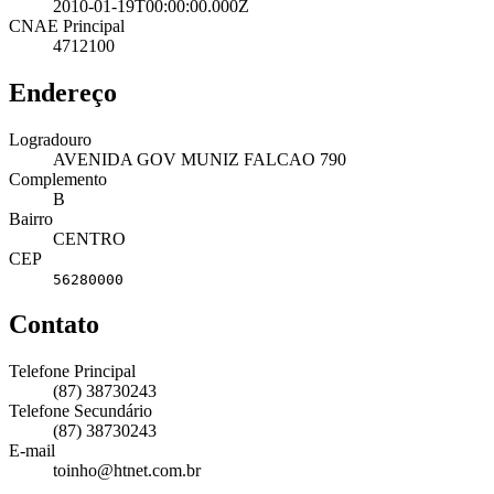
2010-01-19T00:00:00.000Z
CNAE Principal
4712100
Endereço
Logradouro
AVENIDA GOV MUNIZ FALCAO 790
Complemento
B
Bairro
CENTRO
CEP
56280000
Contato
Telefone Principal
(87) 38730243
Telefone Secundário
(87) 38730243
E-mail
toinho@htnet.com.br