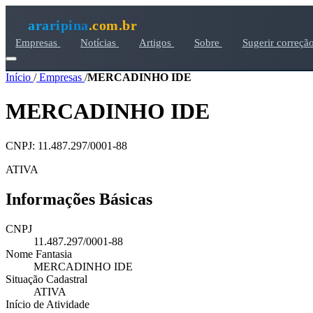
araripina
.com.br
Empresas
Notícias
Artigos
Sobre
Sugerir correçã
Início
/
Empresas
/
MERCADINHO IDE
MERCADINHO IDE
CNPJ: 11.487.297/0001-88
ATIVA
Informações Básicas
CNPJ
11.487.297/0001-88
Nome Fantasia
MERCADINHO IDE
Situação Cadastral
ATIVA
Início de Atividade