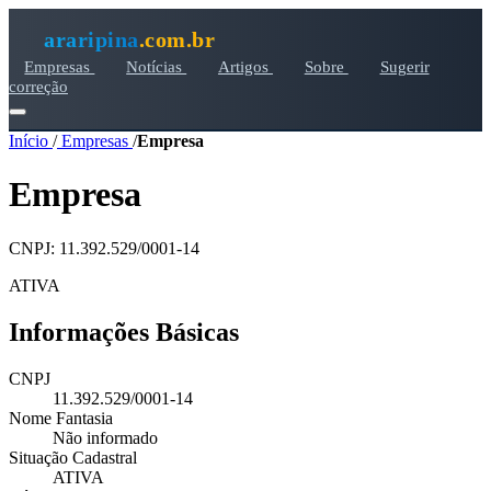
araripina
.com.br
Empresas
Notícias
Artigos
Sobre
Sugerir
correção
Início
/
Empresas
/
Empresa
Empresa
CNPJ: 11.392.529/0001-14
ATIVA
Informações Básicas
CNPJ
11.392.529/0001-14
Nome Fantasia
Não informado
Situação Cadastral
ATIVA