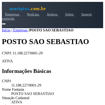
araripina
.com.br
Empresas
Notícias
Artigos
Sobre
Sugerir
correção
Início
/
Empresas
/
POSTO SAO SEBASTIAO
POSTO SAO SEBASTIAO
CNPJ: 11.188.227/0001-29
ATIVA
Informações Básicas
CNPJ
11.188.227/0001-29
Nome Fantasia
POSTO SAO SEBASTIAO
Situação Cadastral
ATIVA