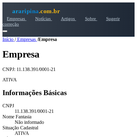
araripina
.com.br
Empresas
Notícias
Artigos
Sobre
Sugerir
correção
Início
/
Empresas
/
Empresa
Empresa
CNPJ: 11.138.391/0001-21
ATIVA
Informações Básicas
CNPJ
11.138.391/0001-21
Nome Fantasia
Não informado
Situação Cadastral
ATIVA