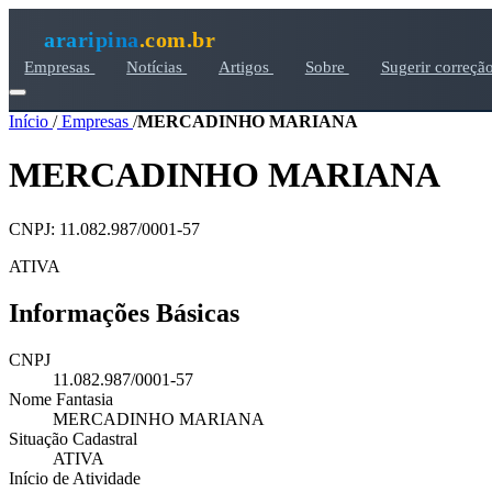
araripina
.com.br
Empresas
Notícias
Artigos
Sobre
Sugerir correçã
Início
/
Empresas
/
MERCADINHO MARIANA
MERCADINHO MARIANA
CNPJ: 11.082.987/0001-57
ATIVA
Informações Básicas
CNPJ
11.082.987/0001-57
Nome Fantasia
MERCADINHO MARIANA
Situação Cadastral
ATIVA
Início de Atividade