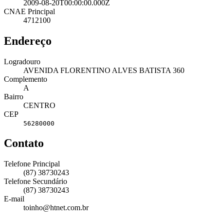
2009-08-20T00:00:00.000Z
CNAE Principal
4712100
Endereço
Logradouro
AVENIDA FLORENTINO ALVES BATISTA 360
Complemento
A
Bairro
CENTRO
CEP
56280000
Contato
Telefone Principal
(87) 38730243
Telefone Secundário
(87) 38730243
E-mail
toinho@htnet.com.br