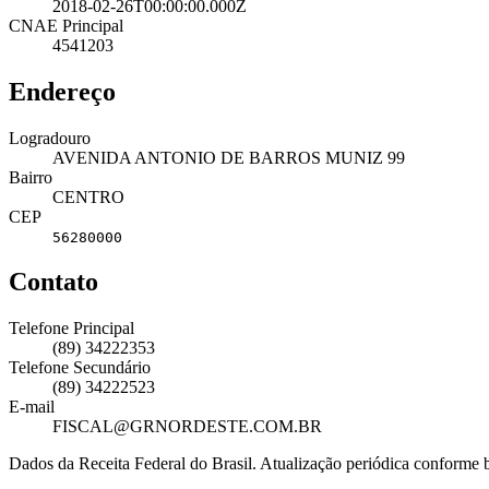
2018-02-26T00:00:00.000Z
CNAE Principal
4541203
Endereço
Logradouro
AVENIDA ANTONIO DE BARROS MUNIZ 99
Bairro
CENTRO
CEP
56280000
Contato
Telefone Principal
(89) 34222353
Telefone Secundário
(89) 34222523
E-mail
FISCAL@GRNORDESTE.COM.BR
Dados da Receita Federal do Brasil. Atualização periódica conforme