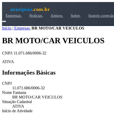
araripina
.com.br
Empresas
Notícias
Artigos
Sobre
Sugerir correçã
Início
/
Empresas
/
BR MOTO/CAR VEICULOS
BR MOTO/CAR VEICULOS
CNPJ: 11.071.686/0006-32
ATIVA
Informações Básicas
CNPJ
11.071.686/0006-32
Nome Fantasia
BR MOTO/CAR VEICULOS
Situação Cadastral
ATIVA
Início de Atividade