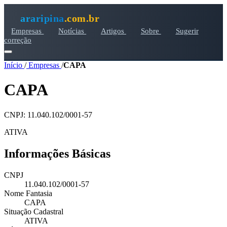
araripina
.com.br
Empresas
Notícias
Artigos
Sobre
Sugerir
correção
Início
/
Empresas
/
CAPA
CAPA
CNPJ: 11.040.102/0001-57
ATIVA
Informações Básicas
CNPJ
11.040.102/0001-57
Nome Fantasia
CAPA
Situação Cadastral
ATIVA