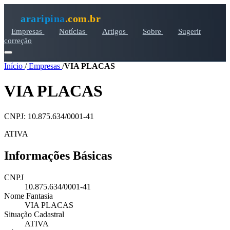
araripina
.com.br
Empresas
Notícias
Artigos
Sobre
Sugerir
correção
Início
/
Empresas
/
VIA PLACAS
VIA PLACAS
CNPJ: 10.875.634/0001-41
ATIVA
Informações Básicas
CNPJ
10.875.634/0001-41
Nome Fantasia
VIA PLACAS
Situação Cadastral
ATIVA