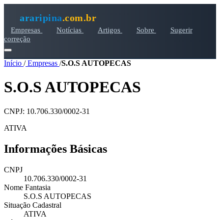
araripina
.com.br
Empresas
Notícias
Artigos
Sobre
Sugerir
correção
Início
/
Empresas
/
S.O.S AUTOPECAS
S.O.S AUTOPECAS
CNPJ: 10.706.330/0002-31
ATIVA
Informações Básicas
CNPJ
10.706.330/0002-31
Nome Fantasia
S.O.S AUTOPECAS
Situação Cadastral
ATIVA