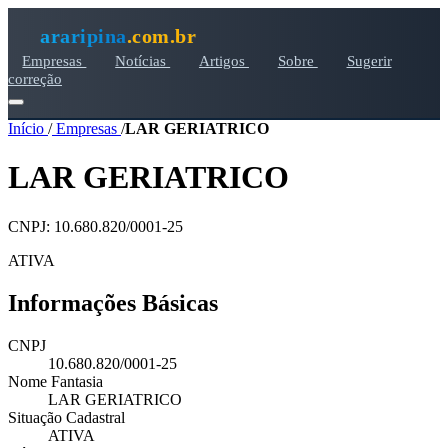
araripina
.com.br
Empresas
Notícias
Artigos
Sobre
Sugerir
correção
Início
/
Empresas
/
LAR GERIATRICO
LAR GERIATRICO
CNPJ: 10.680.820/0001-25
ATIVA
Informações Básicas
CNPJ
10.680.820/0001-25
Nome Fantasia
LAR GERIATRICO
Situação Cadastral
ATIVA