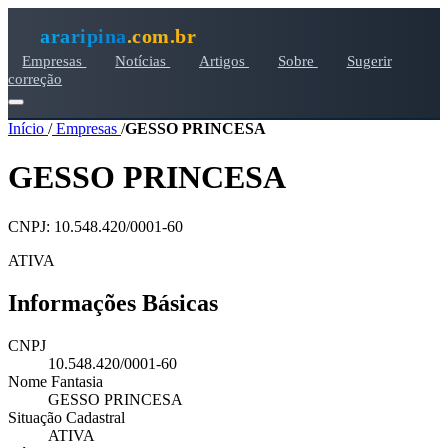
araripina
.com.br
Empresas
Notícias
Artigos
Sobre
Sugerir
correção
Início
/
Empresas
/
GESSO PRINCESA
GESSO PRINCESA
CNPJ: 10.548.420/0001-60
ATIVA
Informações Básicas
CNPJ
10.548.420/0001-60
Nome Fantasia
GESSO PRINCESA
Situação Cadastral
ATIVA