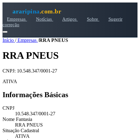
araripina
.com.br
Empresas
Notícias
Artigos
Sobre
Sugerir
correção
Início
/
Empresas
/
RRA PNEUS
RRA PNEUS
CNPJ: 10.548.347/0001-27
ATIVA
Informações Básicas
CNPJ
10.548.347/0001-27
Nome Fantasia
RRA PNEUS
Situação Cadastral
ATIVA