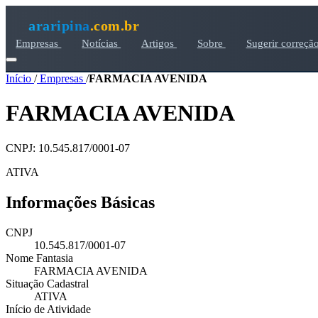
araripina
.com.br
Empresas
Notícias
Artigos
Sobre
Sugerir correçã
Início
/
Empresas
/
FARMACIA AVENIDA
FARMACIA AVENIDA
CNPJ: 10.545.817/0001-07
ATIVA
Informações Básicas
CNPJ
10.545.817/0001-07
Nome Fantasia
FARMACIA AVENIDA
Situação Cadastral
ATIVA
Início de Atividade