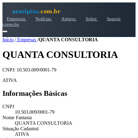
araripina
.com.br
Empresas
Notícias
Artigos
Sobre
Sugerir
correção
Início
/
Empresas
/
QUANTA CONSULTORIA
QUANTA CONSULTORIA
CNPJ: 10.503.009/0001-79
ATIVA
Informações Básicas
CNPJ
10.503.009/0001-79
Nome Fantasia
QUANTA CONSULTORIA
Situação Cadastral
ATIVA