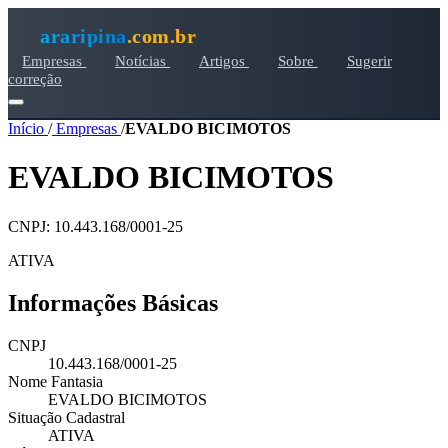
araripina
.com.br
Empresas
Notícias
Artigos
Sobre
Sugerir
correção
Início
/
Empresas
/
EVALDO BICIMOTOS
EVALDO BICIMOTOS
CNPJ: 10.443.168/0001-25
ATIVA
Informações Básicas
CNPJ
10.443.168/0001-25
Nome Fantasia
EVALDO BICIMOTOS
Situação Cadastral
ATIVA