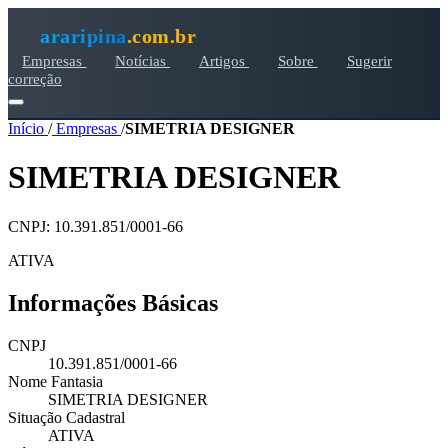
araripina
.com.br
Empresas
Notícias
Artigos
Sobre
Sugerir
correção
Início
/
Empresas
/
SIMETRIA DESIGNER
SIMETRIA DESIGNER
CNPJ: 10.391.851/0001-66
ATIVA
Informações Básicas
CNPJ
10.391.851/0001-66
Nome Fantasia
SIMETRIA DESIGNER
Situação Cadastral
ATIVA