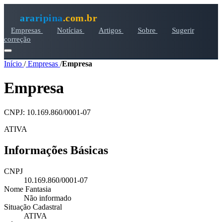
araripina
.com.br
Empresas
Notícias
Artigos
Sobre
Sugerir
correção
Início
/
Empresas
/
Empresa
Empresa
CNPJ: 10.169.860/0001-07
ATIVA
Informações Básicas
CNPJ
10.169.860/0001-07
Nome Fantasia
Não informado
Situação Cadastral
ATIVA