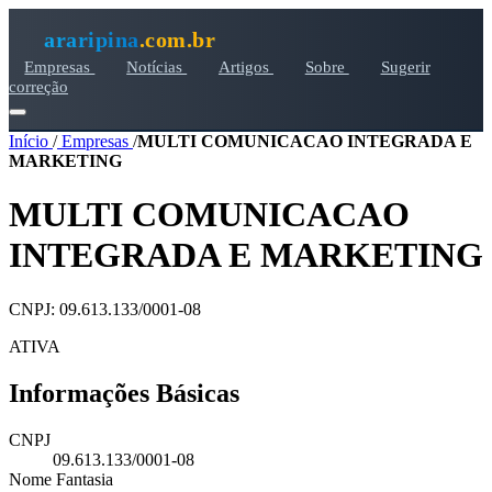
araripina
.com.br
Empresas
Notícias
Artigos
Sobre
Sugerir
correção
Início
/
Empresas
/
MULTI COMUNICACAO INTEGRADA E
MARKETING
MULTI COMUNICACAO
INTEGRADA E MARKETING
CNPJ: 09.613.133/0001-08
ATIVA
Informações Básicas
CNPJ
09.613.133/0001-08
Nome Fantasia