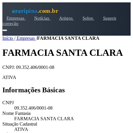
araripina
.com.br
Empresas
Notícias
Artigos
Sobre
Sugerir
correção
Início
/
Empresas
/
FARMACIA SANTA CLARA
FARMACIA SANTA CLARA
CNPJ: 09.352.406/0001-08
ATIVA
Informações Básicas
CNPJ
09.352.406/0001-08
Nome Fantasia
FARMACIA SANTA CLARA
Situação Cadastral
ATIVA