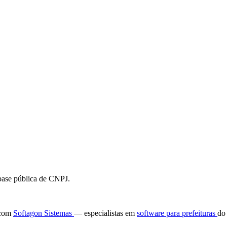
 base pública de CNPJ.
e com
Softagon Sistemas
— especialistas em
software para prefeituras
do 