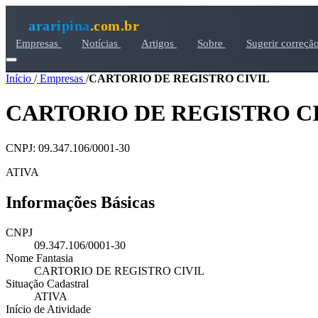
araripina
.com.br
Empresas
Notícias
Artigos
Sobre
Sugerir correçã
Início
/
Empresas
/
CARTORIO DE REGISTRO CIVIL
CARTORIO DE REGISTRO C
CNPJ: 09.347.106/0001-30
ATIVA
Informações Básicas
CNPJ
09.347.106/0001-30
Nome Fantasia
CARTORIO DE REGISTRO CIVIL
Situação Cadastral
ATIVA
Início de Atividade