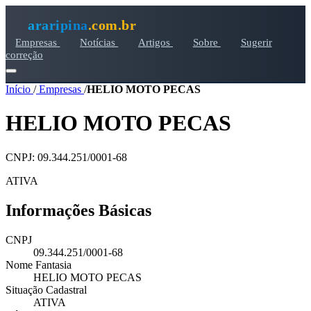
araripina
.com.br
Empresas
Notícias
Artigos
Sobre
Sugerir
correção
Início
/
Empresas
/
HELIO MOTO PECAS
HELIO MOTO PECAS
CNPJ: 09.344.251/0001-68
ATIVA
Informações Básicas
CNPJ
09.344.251/0001-68
Nome Fantasia
HELIO MOTO PECAS
Situação Cadastral
ATIVA