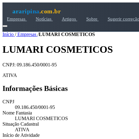
araripina
.com.br
Empresas
Notícias
Artigos
Sobre
Sugerir correçã
Início
/
Empresas
/
LUMARI COSMETICOS
LUMARI COSMETICOS
CNPJ: 09.186.450/0001-95
ATIVA
Informações Básicas
CNPJ
09.186.450/0001-95
Nome Fantasia
LUMARI COSMETICOS
Situação Cadastral
ATIVA
Início de Atividade