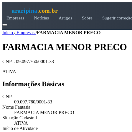
araripina
.com.br
Empresas
Notícias
Artigos
Sobre
Sugerir correçã
Início
/
Empresas
/
FARMACIA MENOR PRECO
FARMACIA MENOR PRECO
CNPJ: 09.097.760/0001-33
ATIVA
Informações Básicas
CNPJ
09.097.760/0001-33
Nome Fantasia
FARMACIA MENOR PRECO
Situação Cadastral
ATIVA
Início de Atividade