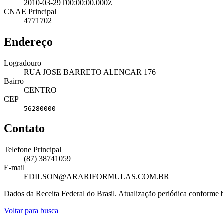
2010-03-29T00:00:00.000Z
CNAE Principal
4771702
Endereço
Logradouro
RUA JOSE BARRETO ALENCAR 176
Bairro
CENTRO
CEP
56280000
Contato
Telefone Principal
(87) 38741059
E-mail
EDILSON@ARARIFORMULAS.COM.BR
Dados da Receita Federal do Brasil. Atualização periódica conforme
Voltar para busca