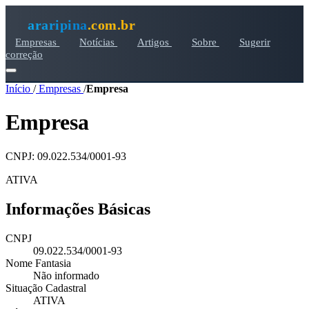
araripina
.com.br
Empresas
Notícias
Artigos
Sobre
Sugerir
correção
Início
/
Empresas
/
Empresa
Empresa
CNPJ: 09.022.534/0001-93
ATIVA
Informações Básicas
CNPJ
09.022.534/0001-93
Nome Fantasia
Não informado
Situação Cadastral
ATIVA