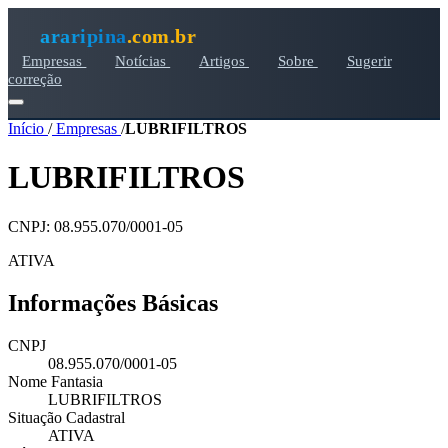
araripina
.com.br
Empresas
Notícias
Artigos
Sobre
Sugerir
correção
Início
/
Empresas
/
LUBRIFILTROS
LUBRIFILTROS
CNPJ: 08.955.070/0001-05
ATIVA
Informações Básicas
CNPJ
08.955.070/0001-05
Nome Fantasia
LUBRIFILTROS
Situação Cadastral
ATIVA