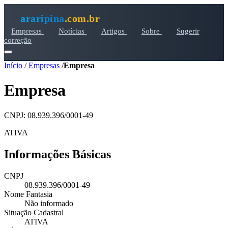
araripina
.com.br
Empresas
Notícias
Artigos
Sobre
Sugerir
correção
Início
/
Empresas
/
Empresa
Empresa
CNPJ: 08.939.396/0001-49
ATIVA
Informações Básicas
CNPJ
08.939.396/0001-49
Nome Fantasia
Não informado
Situação Cadastral
ATIVA