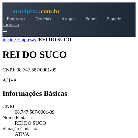
araripina
.com.br
Empresas
Notícias
Artigos
Sobre
Sugerir
correção
Início
/
Empresas
/
REI DO SUCO
REI DO SUCO
CNPJ: 08.747.587/0001-09
ATIVA
Informações Básicas
CNPJ
08.747.587/0001-09
Nome Fantasia
REI DO SUCO
Situação Cadastral
ATIVA