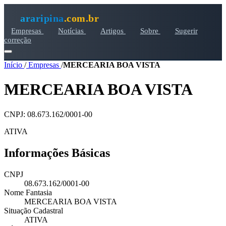
araripina
.com.br
Empresas
Notícias
Artigos
Sobre
Sugerir
correção
Início
/
Empresas
/
MERCEARIA BOA VISTA
MERCEARIA BOA VISTA
CNPJ: 08.673.162/0001-00
ATIVA
Informações Básicas
CNPJ
08.673.162/0001-00
Nome Fantasia
MERCEARIA BOA VISTA
Situação Cadastral
ATIVA