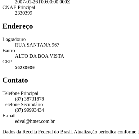
2007-01-26T00:00:00.000Z
CNAE Principal
2330399
Endereço
Logradouro
RUA SANTANA 967
Bairro
ALTO DA BOA VISTA
CEP
56280000
Contato
Telefone Principal
(87) 38731878
Telefone Secundário
(87) 99993434
E-mail
edval@htnet.com.br
Dados da Receita Federal do Brasil. Atualização periódica conforme