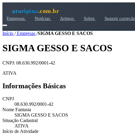
araripina
.com.br
Empresas
Notícias
Artigos
Sobre
Sugerir correçã
Início
/
Empresas
/
SIGMA GESSO E SACOS
SIGMA GESSO E SACOS
CNPJ: 08.630.992/0001-42
ATIVA
Informações Básicas
CNPJ
08.630.992/0001-42
Nome Fantasia
SIGMA GESSO E SACOS
Situação Cadastral
ATIVA
Início de Atividade