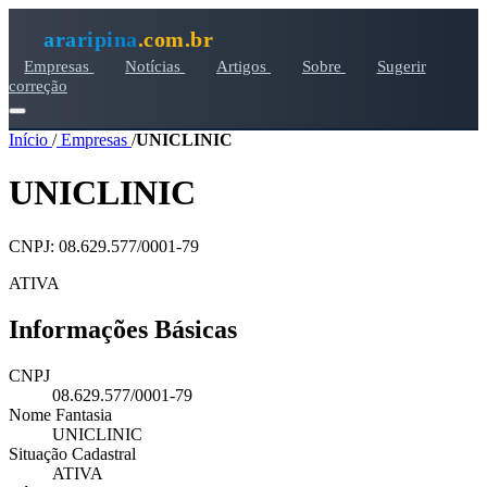
araripina
.com.br
Empresas
Notícias
Artigos
Sobre
Sugerir
correção
Início
/
Empresas
/
UNICLINIC
UNICLINIC
CNPJ: 08.629.577/0001-79
ATIVA
Informações Básicas
CNPJ
08.629.577/0001-79
Nome Fantasia
UNICLINIC
Situação Cadastral
ATIVA